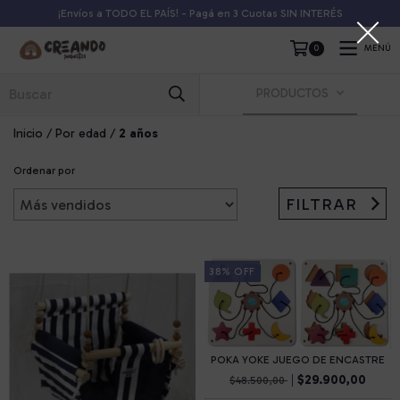
¡Envíos a TODO EL PAÍS! - Pagá en 3 Cuotas SIN INTERÉS
0
MENÚ
PRODUCTOS
Inicio
/
Por edad
/
2 años
Ordenar por
FILTRAR
38
%
OFF
POKA YOKE JUEGO DE ENCASTRE
$29.900,00
$48.500,00