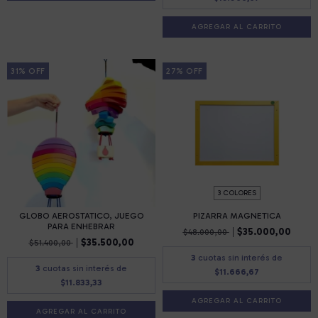
31
%
OFF
27
%
OFF
3 COLORES
GLOBO AEROSTATICO, JUEGO
PIZARRA MAGNETICA
PARA ENHEBRAR
$35.000,00
$48.000,00
$35.500,00
$51.400,00
3
cuotas sin interés de
3
cuotas sin interés de
$11.666,67
$11.833,33
AGREGAR AL CARRITO