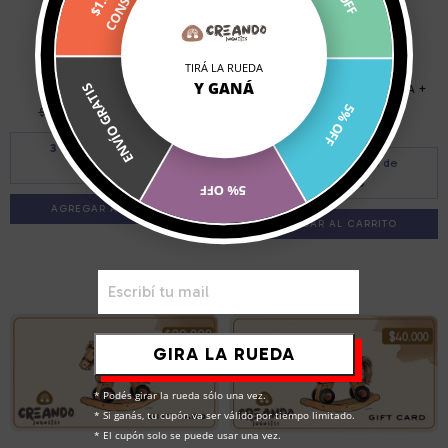
3 COLORES
2 COLORES
TIRÁ LA RUEDA
Y GANÁ
ENVÍO GRATIS
PIZARRA MAGNETICA
HAMACA PARAGUAYA DE TELA +
LIBRO DE TELA...
5% OFF
$35.000,00
$48.000,00
$85.000,00
3
cuotas sin interés de
3
cuotas sin interés de
$11.666,67
$28.333,33
5% OFF
AGREGAR AL CARRITO
AGREGAR AL CARRITO
GIRA LA RUEDA
* Podés girar la rueda sólo una vez.

* Si ganás, tu cupón va ser válido por tiempo limitado.

* El cupón solo se puede usar una vez.