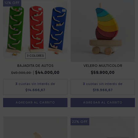
12
%
OFF
3 COLORES
BAJADITA DE AUTOS
VELERO MULTICOLOR
$44.000,00
$59.900,00
$49.900,00
3
cuotas sin interés de
3
cuotas sin interés de
$14.666,67
$19.966,67
AGREGAR AL CARRITO
22
%
OFF