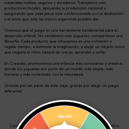
materiales nobles, seguros y duraderos. Trabajamos con
productores locales, apoyando la producción nacional y
asegurando que cada pieza esté confeccionada con la dedicación
y el amor que solo las manos argentinas pueden dar.
Creemos que el juego es una herramienta fundamental para el
desarrollo infantil. No vendemos solo juguetes: compartimos una
filosofía. Cada producto que ofrecemos es una invitación a
regalar tiempo, a estimular la imaginación, a elegir un objeto único
que respeta el ritmo natural de crecer, aprender y soñar.
En Creando, promovemos una infancia más consciente y creativa,
donde los juguetes son parte de un mundo más simple, más
humano y más conectado con la naturaleza.
¡Gracias por ser parte de este viaje, gracias por elegir un juego
diferente!
15% OFF
ENVÍOS A TODO EL PAÍS
Comprá y recibilo en tu casa en cualquier lugar de Argentina.