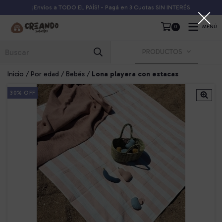
¡Envíos a TODO EL PAÍS! - Pagá en 3 Cuotas SIN INTERÉS
0
MENÚ
PRODUCTOS
Inicio
/
Por edad
/
Bebés
/
Lona playera con estacas
30
%
OFF