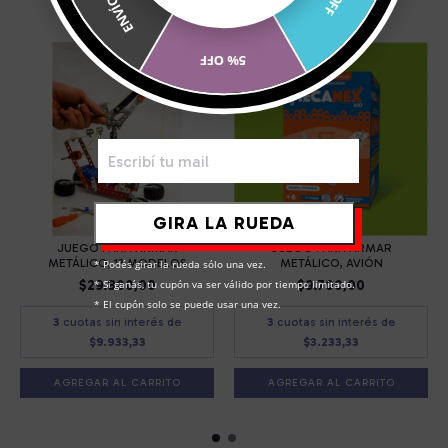
PARA COMPRAR CON ESTE PRODUCTO
5% OFF
GIRA LA RUEDA
JUEGO PARA ARMAR
JUEGO PARA ARMAR
METÁLICO, 13 MODELOS
METÁLICO, AVIÓN
* Podés girar la rueda sólo una vez.

$29.800,00
$9.700,00
* Si ganás, tu cupón va ser válido por tiempo limitado.

* El cupón solo se puede usar una vez.
3
cuotas sin interés de
3
cuotas sin interés de
$9.933,33
$3.233,33