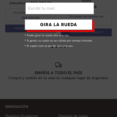
PAMPA
$135.000,00
$145.000,00
$56.500,00
3
cuotas sin interés de
3
cuotas sin interés de
$45.000,00
$18.833,33
GIRA LA RUEDA
AGREGAR AL CARRITO
* Podés girar la rueda sólo una vez.

* Si ganás, tu cupón va ser válido por tiempo limitado.

* El cupón solo se puede usar una vez.
ENVÍOS A TODO EL PAÍS
Comprá y recibilo en tu casa en cualquier lugar de Argentina.
NAVEGACIÓN
Nuestros Productos
Espacios de juego